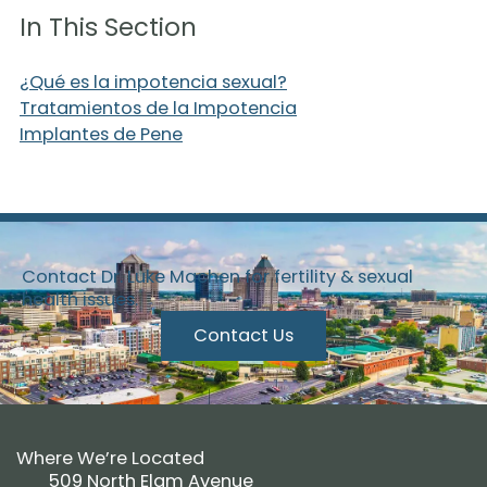
In This Section
¿Qué es la impotencia sexual?
Tratamientos de la Impotencia
Implantes de Pene
Contact Dr. Luke Machen for fertility & sexual
health issues.
Contact Us
Where We’re Located
509 North Elam Avenue