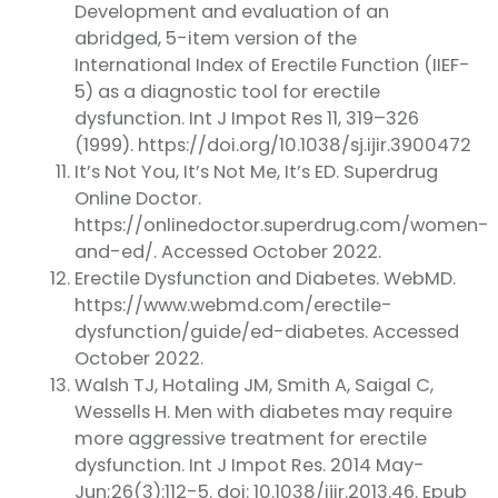
Development and evaluation of an
abridged, 5-item version of the
International Index of Erectile Function (IIEF-
5) as a diagnostic tool for erectile
dysfunction. Int J Impot Res 11, 319–326
(1999). https://doi.org/10.1038/sj.ijir.3900472
It’s Not You, It’s Not Me, It’s ED. Superdrug
Online Doctor.
https://onlinedoctor.superdrug.com/women-
and-ed/. Accessed October 2022.
Erectile Dysfunction and Diabetes. WebMD.
https://www.webmd.com/erectile-
dysfunction/guide/ed-diabetes. Accessed
October 2022.
Walsh TJ, Hotaling JM, Smith A, Saigal C,
Wessells H. Men with diabetes may require
more aggressive treatment for erectile
dysfunction. Int J Impot Res. 2014 May-
Jun;26(3):112-5. doi: 10.1038/ijir.2013.46. Epub