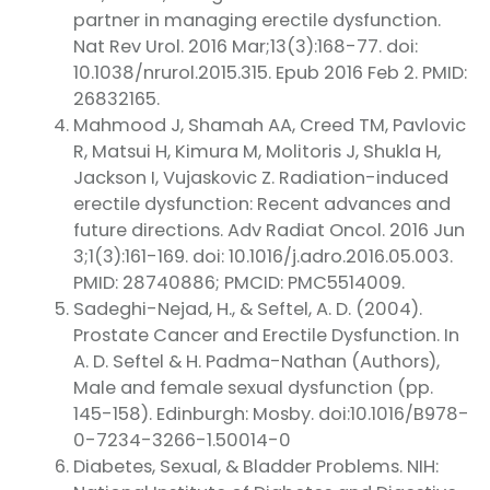
partner in managing erectile dysfunction.
Nat Rev Urol. 2016 Mar;13(3):168-77. doi:
10.1038/nrurol.2015.315. Epub 2016 Feb 2. PMID:
26832165.
Mahmood J, Shamah AA, Creed TM, Pavlovic
R, Matsui H, Kimura M, Molitoris J, Shukla H,
Jackson I, Vujaskovic Z. Radiation-induced
erectile dysfunction: Recent advances and
future directions. Adv Radiat Oncol. 2016 Jun
3;1(3):161-169. doi: 10.1016/j.adro.2016.05.003.
PMID: 28740886; PMCID: PMC5514009.
Sadeghi-Nejad, H., & Seftel, A. D. (2004).
Prostate Cancer and Erectile Dysfunction. In
A. D. Seftel & H. Padma-Nathan (Authors),
Male and female sexual dysfunction (pp.
145-158). Edinburgh: Mosby. doi:10.1016/B978-
0-7234-3266-1.50014-0
Diabetes, Sexual, & Bladder Problems. NIH: