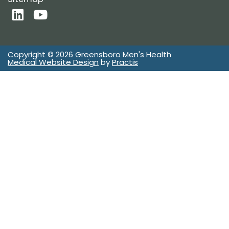
L
Y
i
o
n
u
k
t
Copyright © 2026 Greensboro Men's Health
e
u
Medical Website Design
by
Practis
d
b
i
e
n