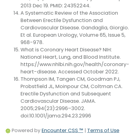
2013 Dec 19. PMID: 24352244.
A Systematic Review of the Association
Between Erectile Dysfunction and
Cardiovascular Disease. Gandaglia, Giorgio.
Et al. European Urology, Volume 65, Issue 5,
968-978.
What is Coronary Heart Disease? NIH:
National Heart, Lung, and Blood Institute.
https://www.nhlbi.nih.gov/health/coronary-
heart-disease. Accessed October 2022.
Thompson IM, Tangen CM, Goodman PJ,
Probstfield JL, Moinpour CM, Coltman CA.
Erectile Dysfunction and Subsequent
Cardiovascular Disease. JAMA.
2005;294(23):2996–3002.
doi:10.1001/jama.294.23.2996
Powered by
Encounter CSS ™
|
Terms of Use