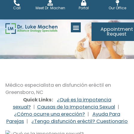
Skip
Call
Meet Dr. Machen
Portal
Our Office
to
content
Appointment
Request
Médico especialista en disfunción eréctil en
Greensboro, NC
Quick Links:
¿Qué es la impotencia
sexual?
|
Causas de la Impotencia Sexual
|
¿Cómo ocurre una erección?
|
Ayuda Para
Parejas
|
¿Tengo disfunción eréctil? Cuestionario