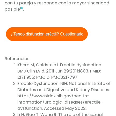
con tu pareja y responde con la mayor sinceridad
10
posible
.
Referencias
Khera M, Goldstein I. Erectile dysfunction.
BMJ Clin Evid. 2011 Jun 29;2011:1803. PMID:
21711956; PMCID: PMC3217797.
Erectile Dysfunction. NIH: National Institute of
Diabetes and Digestive and Kidney Diseases.
https://www.niddk.nih.gov/health-
information/urologic-diseases/erectile-
dysfunction. Accessed May 2022.
Li H, Gao T, Wang R. The role of the sexual